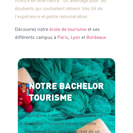
licence en alternance : un avantage pour les
étudiants qui souhaitent obtenir très tôt de
l’expérience et petite rémunération.
Découvrez notre
école de tourisme
et ses
différents campus à
Paris
,
Lyon
et
Bordeaux
NOTRE BACHELOR
TOURISME
Equivalent à une Licence tourisme, le
Bachelor Tourisme est un diplôme
préparé en trois ans. Il permet de se