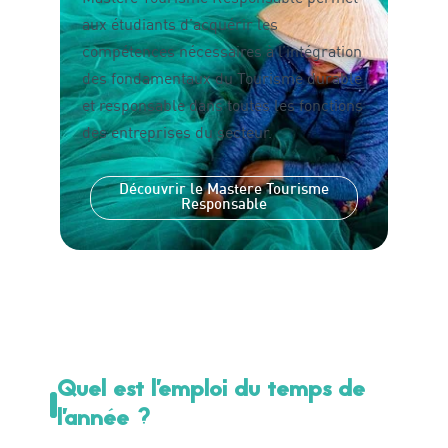
aux étudiants d’acquérir les
compétences nécessaires à l’intégration
des fondamentaux du Tourisme durable
et responsable dans toutes les fonctions
des entreprises du secteur.
Découvrir le Mastere Tourisme
Responsable
Quel est l’emploi du temps de
l’année ?