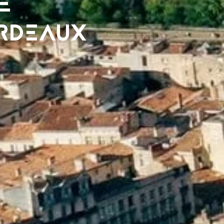
E
ORDEAUX