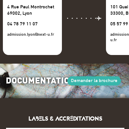
4 Rue Paul Montrochet
101 Quai
69002, Lyon
33300, 
04 78 79 11 07
05 57 99
admission.lyon@next-u.fr
admissio
u.fr
DOCUMENTATION
Demander la brochure
LABELS & ACCRÉDITATIONS