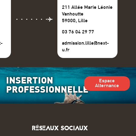
211 Allée Marie Léonie
Vanhoutte
59000, Lille
03 76 04 29 77
t-
admission.lille@next-
u.fr
INSERTION
Espace
Alternance
PROFESSIONNELLE
RÉSEAUX SOCIAUX