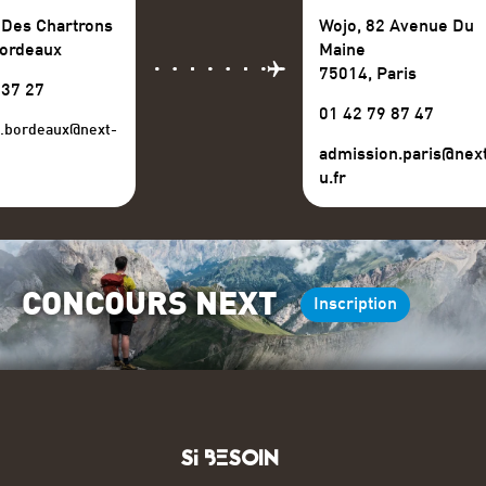
 Des Chartrons
Wojo, 82 Avenue Du
Bordeaux
Maine
75014, Paris
 37 27
01 42 79 87 47
n.bordeaux@next-
admission.paris@nex
u.fr
CONCOURS NEXT
Inscription
Si BESOIN